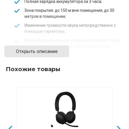
Полная зарядка аккумулятора за 3 часа;
Зона покрытия: до 150 м вне помещения, до 30
метров в помещении;
Изменение громкости звука непосредственно с
помощью гарнитуры;
Многофункциональные клавиши позволяют легко
обрабатывать большое количество вызовов;
Открыть описание
Возможность принять звонок нажатием кнопки на
гарнитуре (через EHS переходник);
Похожие товары
Возможность работы со стационарными
телефонами и софтфонами;
Микрофон с шумоподавлением;
Защита слуха с помощью технологии SafeTone ™;
Настройка положения микрофона в диапазоне 300°.
Динамик