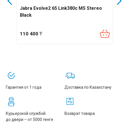
Диаметр: 30 мм.;
Jabra Evolve2 65 Link380c MS Stereo
Гарн
Диапазон частот: 150 - 6800 Гц;
Black
MS S
Сопротивление: 150 Ом ± 15%;
Чувствительность: 100 ± 3 дБ;
110 400
₸
111
THD: <5%;
Максимальные потери: <10%
Микрофон
Диапазон частот: 100 — 10000 Гц;
Направленность: сердцеобразная;
Гарантия от 1 года
Доставка по Казахстану
Шумоподавление: да;
Чувствительность: -43 ± 3 дБ.
Курьерской службой
Возврат товара
Характеристики
до двери – от 5000 тенге