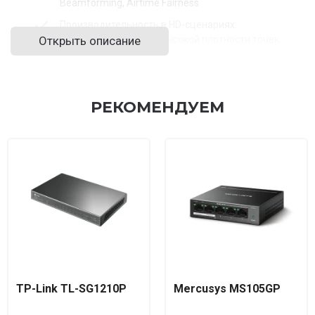
Beamforming, Airtime Fairness
Производительность в HD-сценариях:
Открыть описание
оптимизирована для высокой плотности точек
подключения
Радиус покрытия: зависит от условий, усиленные
антенны обеспечивают стабильный сигнал
РЕКОМЕНДУЕМ
Интерфейсы: 1 × 10/100/1000M Ethernet RJ-45 (PoE
802.3at)
Питание: PoE+ 802.3at, адаптер питания не
обязателен
Монтаж: потолок/стена, комплект крепежа в
наборе
Поддержка Omada SDN: облачное управление,
автоматизация параметров, мониторинг
Сетевые функции: Band Steering, балансировка
нагрузки, ограничение скорости, Mesh‡
TP-Link TL-SG1210P
Mercusys MS105GP
Гостевой портал: Facebook Wi-Fi, SMS, ваучеры;
802.1X, WPA3