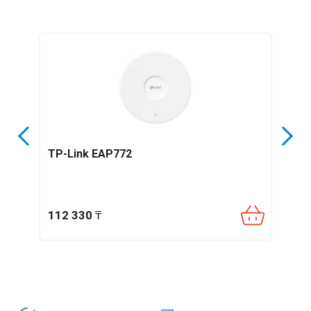
TP-Link EAP772
H3C
112 330
₸
106