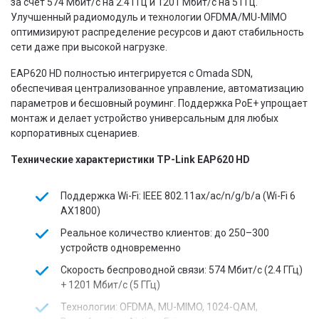
за счёт 574 Мбит/с на 2.4 ГГц и 1201 Мбит/с на 5 ГГц.
Улучшенный радиомодуль и технологии OFDMA/MU-MIMO
оптимизируют распределение ресурсов и дают стабильность
сети даже при высокой нагрузке.
EAP620 HD полностью интегрируется с Omada SDN,
обеспечивая централизованное управление, автоматизацию
параметров и бесшовный роуминг. Поддержка PoE+ упрощает
монтаж и делает устройство универсальным для любых
корпоративных сценариев.
Технические характеристики TP-Link EAP620 HD
Поддержка Wi-Fi: IEEE 802.11ax/ac/n/g/b/a (Wi-Fi 6
AX1800)
Реальное количество клиентов: до 250–300
устройств одновременно
Скорость беспроводной связи: 574 Мбит/с (2.4 ГГц)
+ 1201 Мбит/с (5 ГГц)
Технологии: OFDMA, MU-MIMO, 1024-QAM,