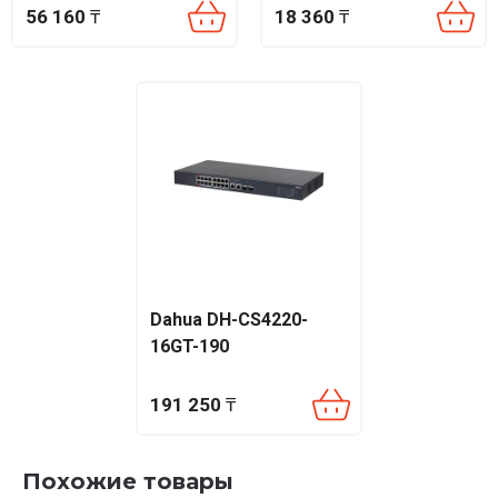
56 160
₸
18 360
₸
Множественные SSID: до 16 (по 8 на диапазон)
Управление: Omada App, контроллер OC200/OC300,
программный или облачный контроллер
Температура работы: стандартная для внутренних
помещений
Защита: фильтрация MAC, изоляция клиентов,
обнаружение посторонних AP
🚚 Отправка возможна в Астану, Алматы, Шымкент,
Караганду, Павлодар — а также в другие города Казахстана
при обращении.
Dahua DH-CS4220-
16GT-190
191 250
₸
Похожие товары