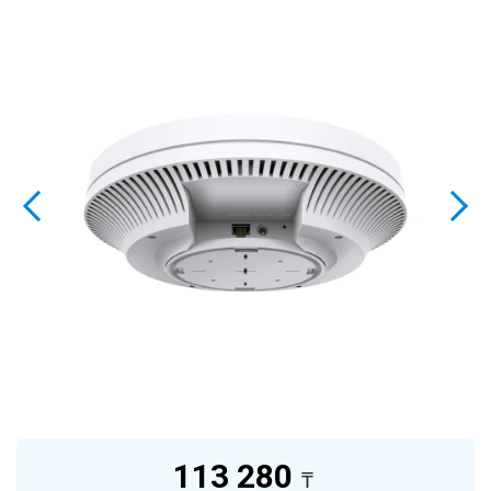
113 280
₸