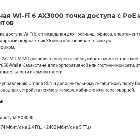
ная Wi-Fi 6 AX3000 точка доступа с PoE 
нтов
а доступа Wi-Fi 6, оптимальная для гостиниц, офисов, апартамент
ндартный подрозетник 86 мм и обеспечивает высокую
афиком.
а 2×2 MU-MIMO позволяют уверенно обслуживать множество клиен
650-Wall в Казахстане для корпоративной или гостиничной сети, э
одительности и компактности.
у управлению Omada SDN и дополнительному гигабитному порту Do
оводных устройств прямо в номере, кабинете или переговорной.
ll
а доступа AX3000
4 Мбит/с на 2,4 ГГц + 2402 Мбит/с на 5 ГГц)