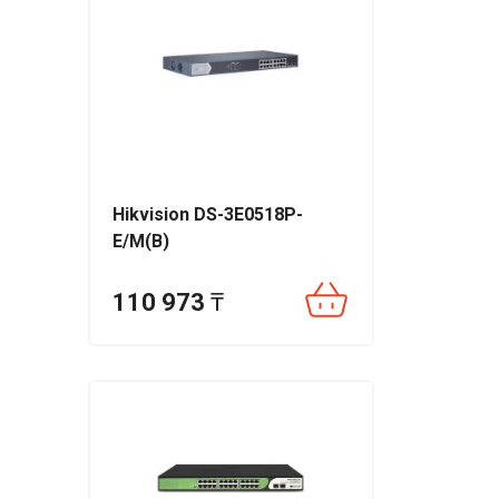
Hikvision DS-3E0518P-
E/M(B)
110 973
₸
ого