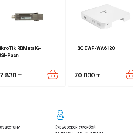
ikroTik RBMetalG-
H3C EWP-WA6120
2SHPacn
7 830
₸
70 000
₸
Казахстану
Курьерской службой