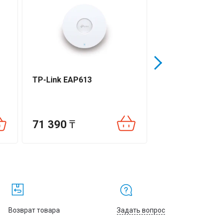
TP-Link EAP613
Huawei AP362E
71 390
₸
73 346
₸
Возврат товара
Задать вопрос