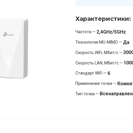
Характеристики:
2,4GHz/5GHz
Частота —
Да
Технология MU-MIMO —
300
Скорость WiFi, Мбит/с —
100
Скорость LAN, Мбит/с —
6
Стандарт WiFi —
Комна
Применение точки —
Всенаправлен
Тип точки —