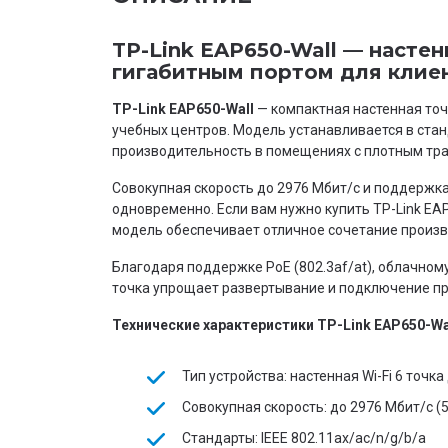
TP-Link EAP650-Wall — настен
гигабитным портом для клие
TP-Link EAP650-Wall
— компактная настенная точк
учебных центров. Модель устанавливается в ста
производительность в помещениях с плотным тр
Совокупная скорость до 2976 Мбит/с и поддержк
одновременно. Если вам нужно купить TP-Link EAP
модель обеспечивает отличное сочетание произв
Благодаря поддержке PoE (802.3af/at), облачном
точка упрощает развертывание и подключение пр
Технические характеристики TP-Link EAP650-Wa
Тип устройства: настенная Wi-Fi 6 точк
Совокупная скорость: до 2976 Мбит/с (57
Стандарты: IEEE 802.11ax/ac/n/g/b/a