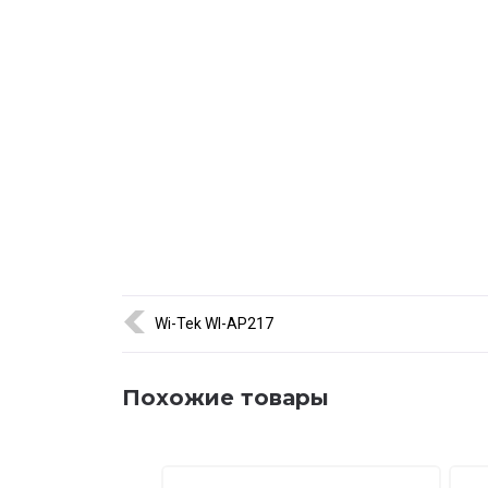
сектора, учебных пространств и современных офи
Интеграция с Omada SDN обеспечивает централиз
аутентификации и гибкие политики доступа дост
дополнительных устройств.
🌐 Поставка по Казахстану — Алматы, Астана, Шы
гарантию и консультации по внедрению настенных
Wi-Tek WI-AP217
Похожие товары