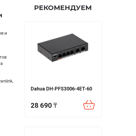
РЕКОМЕНДУЕМ
и
ов и
тов
та
wnlink,
Dahua DH-PFS3006-4ET-60
28 690
₸