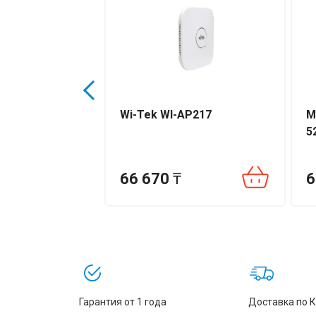
m GWN7660LR
Wi-Tek WI-AP217
M
5
66 670
₸
6
Гарантия от 1 года
Доставка по 