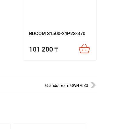
ы
 без
BDCOM S1500-24P2S-370
иальную
101 200
₸
Grandstream GWN7630