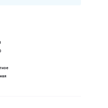
0
0
тное
ная