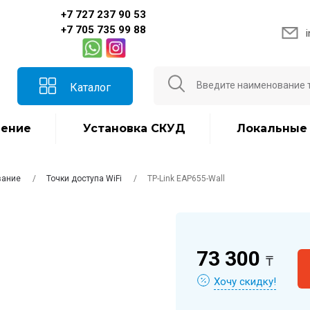
+7 727 237 90 53
+7 705 735 99 88
Каталог
ение
Установка СКУД
Локальные
вание
Точки доступа WiFi
TP-Link EAP655-Wall
73 300
₸
Хочу скидку!