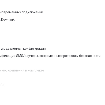
одновременных подключений
t Downlink
туп, удалённая конфигурация
тентификация SMS/ваучеры, современные протоколы безопасности
6 мм, крепления в комплекте
мВт)
гнал и высокую скорость в помещениях с интенсивной нагрузкой.
собность и снижается задержка, что особенно важно для гостиничн