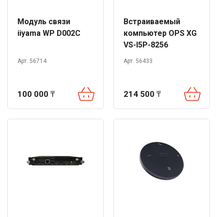
Модуль связи
Встраиваемый
iiyama WP D002C
компьютер OPS XG
VS-I5P-8256
Арт. 56714
Арт. 56433
100 000
₸
214 500
₸