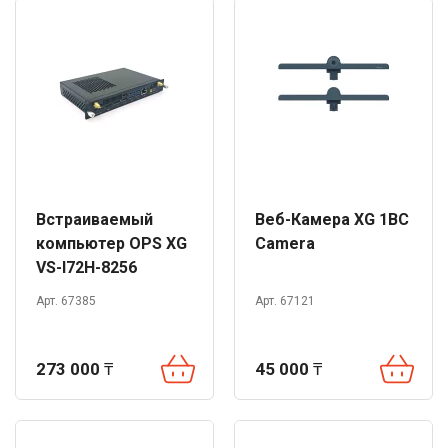
Встраиваемый
Веб-Камера XG 1BC
компьютер OPS XG
Camera
VS-I72H-8256
Арт. 67385
Арт. 67121
273 000
₸
45 000
₸