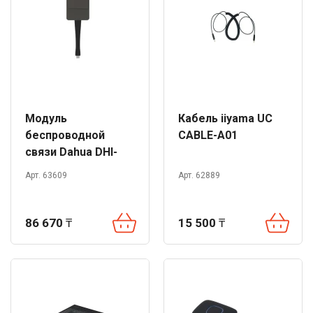
Модуль
Кабель iiyama UC
беспроводной
CABLE-A01
связи Dahua DHI-
PKP-WP1B
Арт. 63609
Арт. 62889
86 670
₸
15 500
₸