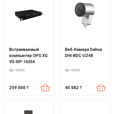
Встраиваемый
Веб-Камера Dahua
компьютер OPS XG
DHI-BDC-UZ48
VS-I5P-16256
Арт. 65254
Арт. 63693
259 000
₸
45 582
₸