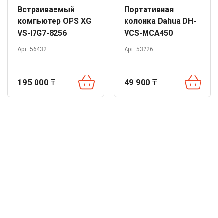
Встраиваемый
Портативная
компьютер OPS XG
колонка Dahua DH-
VS-I7G7-8256
VCS-MCA450
Арт. 56432
Арт. 53226
195 000
₸
49 900
₸