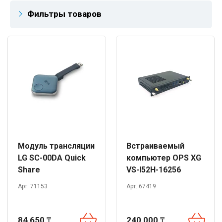
Фильтры товаров
Модуль трансляции
Встраиваемый
LG SC-00DA Quick
компьютер OPS XG
Share
VS-I52H-16256
Арт. 71153
Арт. 67419
84 650
₸
240 000
₸