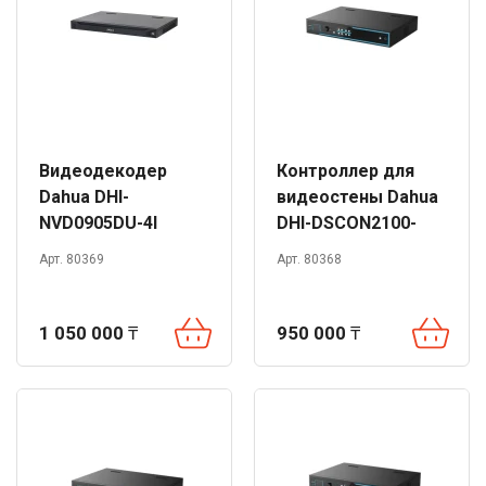
Видеодекодер
Контроллер для
Dahua DHI-
видеостены Dahua
NVD0905DU-4I
DHI-DSCON2100-
0416H
Арт. 80369
Арт. 80368
1 050 000
₸
950 000
₸