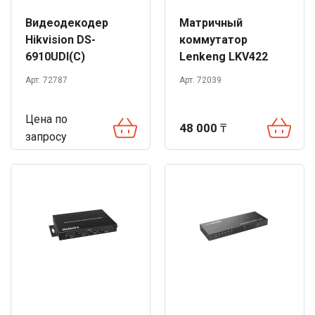
Видеодекодер
Матричный
Hikvision DS-
коммутатор
6910UDI(C)
Lenkeng LKV422
(4K, 4x2)
Арт. 72787
Арт. 72039
Цена по
48 000
₸
запросу