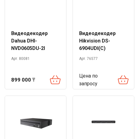
Видеодекодер
Видеодекодер
Dahua DHI-
Hikvision DS-
NVD0605DU-2I
6904UDI(C)
Арт. 80081
Арт. 76577
Цена по
899 000
₸
запросу