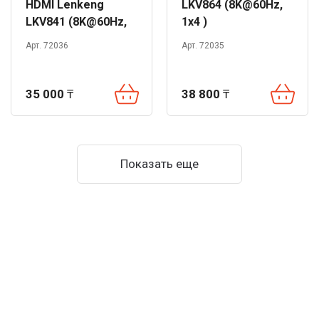
HDMI Lenkeng
LKV864 (8K@60Hz,
LKV841 (8K@60Hz,
1x4 )
4x1)
Арт. 72036
Арт. 72035
35 000
₸
38 800
₸
Показать еще