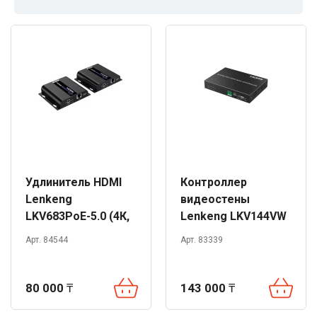
Удлинитель HDMI
Контроллер
Lenkeng
видеостены
LKV683PoE-5.0 (4К,
Lenkeng LKV144VW
120m)
(4K, 2x2)
Арт. 84544
Арт. 83339
80 000
₸
143 000
₸