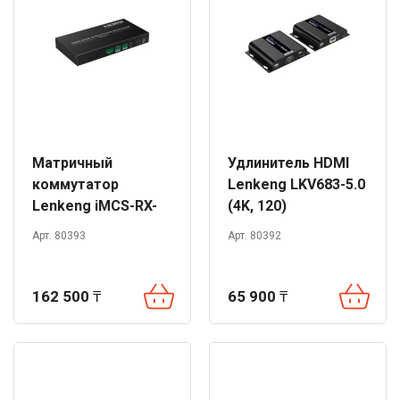
Матричный
Удлинитель HDMI
коммутатор
Lenkeng LKV683-5.0
Lenkeng iMCS-RX-
(4K, 120)
Multiview
Арт. 80393
Арт. 80392
(4K@60Hz, 120m)
162 500
₸
65 900
₸