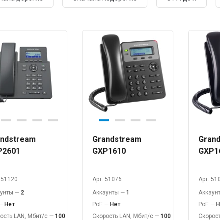
ndstream
Grandstream
Gran
P2601
GXP1610
GXP1
 !51120
Арт. 51076
Арт. 51
аунты —
2
Аккаунты —
1
Аккаун
 —
Нет
PoE —
Нет
PoE —
Н
ость LAN, Мбит/с —
100
Скорость LAN, Мбит/с —
100
Скорост