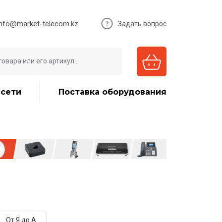
info@market-telecom.kz
Задать вопрос
 сети
Поставка оборудования
От Я до А