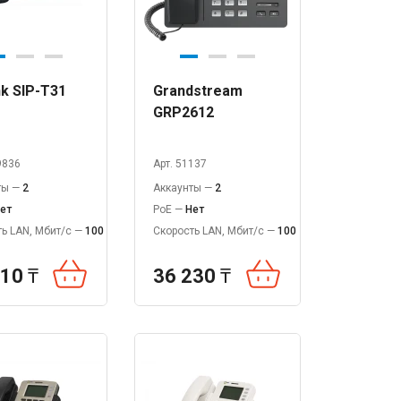
nk SIP-T31
Grandstream
GRP2612
9836
Арт. 51137
ты —
2
Аккаунты —
2
ет
PoE —
Нет
ь LAN, Мбит/с —
100
Скорость LAN, Мбит/с —
100
810
₸
36 230
₸