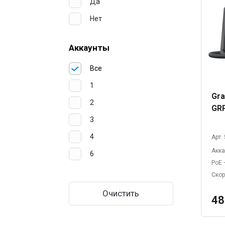
Да
Нет
Аккаунты
Все
1
Gra
2
GR
3
4
Арт.
Акк
6
PoE
Скор
Очистить
48