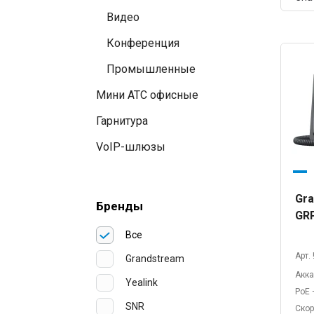
Видео
Конференция
Промышленные
Мини АТС офисные
Гарнитура
VoIP-шлюзы
Gra
Бренды
GR
Все
Арт.
Grandstream
Акк
Yealink
PoE
SNR
Скор