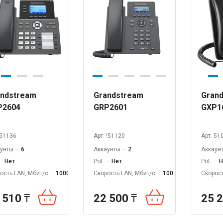
ndstream
Grandstream
Gran
P2604
GRP2601
GXP1
 51136
Арт. !51120
Арт. 51
аунты —
6
Аккаунты —
2
Аккаун
 —
Нет
PoE —
Нет
PoE —
Н
ость LAN, Мбит/с —
1000
Скорость LAN, Мбит/с —
100
Скорост
 510
₸
22 500
₸
25 