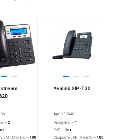
dstream
Yealink SIP-T30
620
080
Арт. Y39848
ты —
2
Аккаунты —
1
ет
PoE —
Нет
ь LAN, Мбит/с —
100
Скорость LAN, Мбит/с —
100