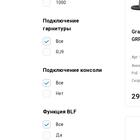
1000
Подключение
гарнитуры
Gra
GR
Все
RJ9
Арт.
Акк
Подключение консоли
PoE
Скор
Все
Нет
29
Функция BLF
Все
Да