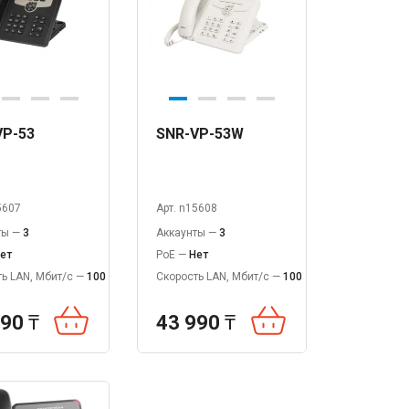
VP-53
SNR-VP-53W
5607
Арт. n15608
ты —
3
Аккаунты —
3
ет
PoE —
Нет
ь LAN, Мбит/с —
100
Скорость LAN, Мбит/с —
100
990
₸
43 990
₸