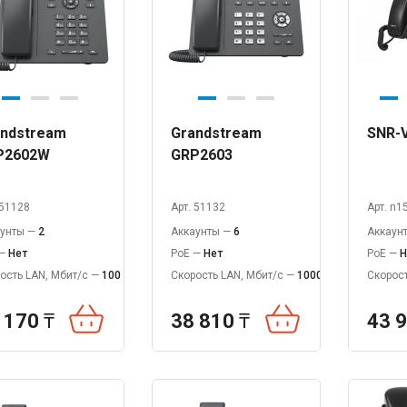
ndstream
Grandstream
SNR-
P2602W
GRP2603
 51128
Арт. 51132
Арт. n1
аунты —
2
Аккаунты —
6
Аккаун
 —
Нет
PoE —
Нет
PoE —
Н
ость LAN, Мбит/с —
100
Скорость LAN, Мбит/с —
1000
Скорост
 170
₸
38 810
₸
43 