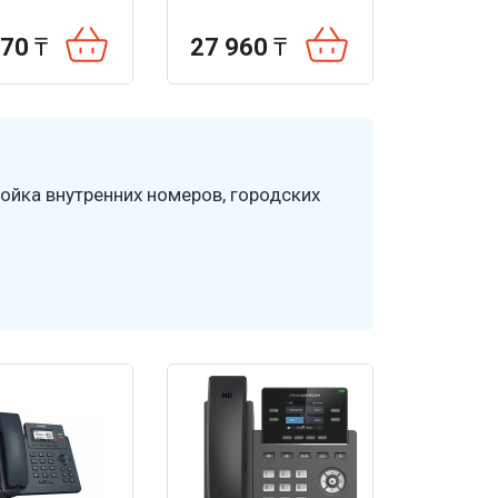
170
₸
27 960
₸
ойка внутренних номеров, городских