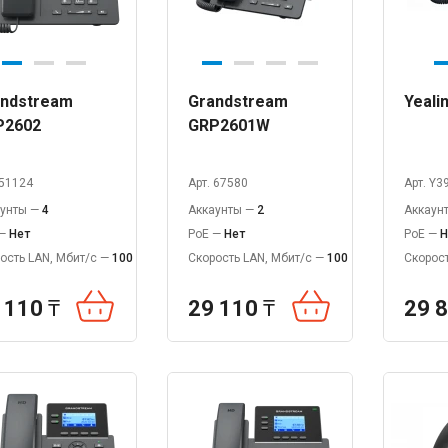
ndstream
Grandstream
Yeali
P2602
GRP2601W
 51124
Арт. 67580
Арт. Y3
аунты —
4
Аккаунты —
2
Аккаун
 —
Нет
PoE —
Нет
PoE —
Н
ость LAN, Мбит/с —
100
Скорость LAN, Мбит/с —
100
Скорост
 110
₸
29 110
₸
29 