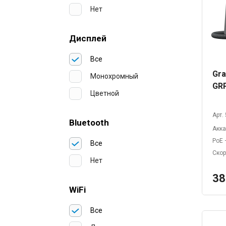
Нет
Дисплей
Все
Gra
Монохромный
GR
Цветной
Арт.
Bluetooth
Акк
PoE
Все
Скор
Нет
38
WiFi
Все