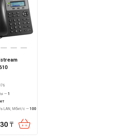
dstream
610
076
ты —
1
ет
ь LAN, Мбит/с —
100
230
₸