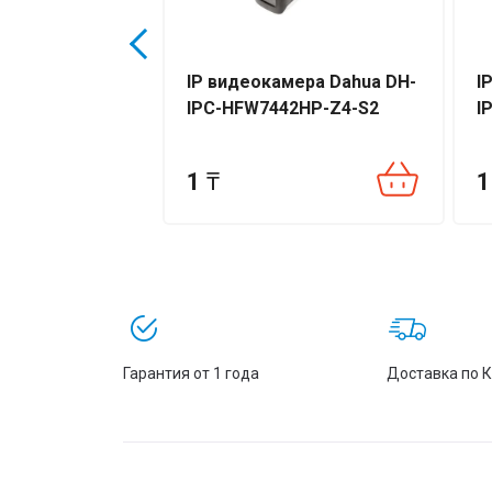
ера Hikvision
IP видеокамера Dahua DH-
I
G0-I
IPC-HFW7442HP-Z4-S2
I
1
₸
1
Гарантия от 1 года
Доставка по 