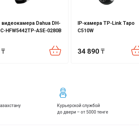
P видеокамера Dahua DH-
IP-камера TP-Link Tapo
PC-HFW5442TP-ASE-0280B
C510W
₸
34 890
₸
Казахстану
Курьерской службой
до двери – от 5000 тенге