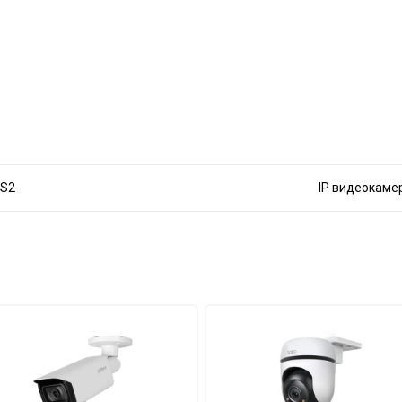
-S2
IP видеокамер