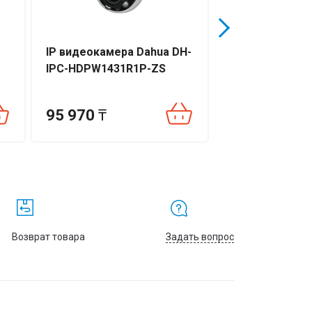
IP видеокамера Dahua DH-
IP видеокамера
IPC-HDPW1431R1P-ZS
DS-TCG406-E(1
(2812)
95 970
₸
369 900
₸
Возврат товара
Задать вопрос