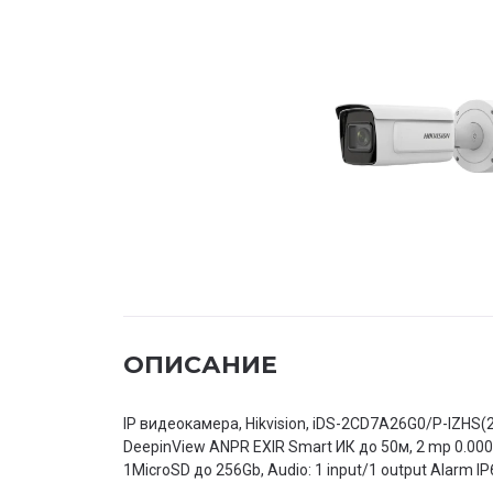
ОПИСАНИЕ
IP видеокамера, Hikvision, iDS-2CD7A26G0/P-IZHS(
DeepinView ANPR EXIR Smart ИК до 50м, 2 mp 0.0
1MicroSD до 256Gb, Audio: 1 input/1 output Alarm I