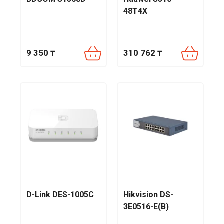
48T4X
9 350
₸
310 762
₸
D-Link DES-1005C
Hikvision DS-
3E0516-E(B)