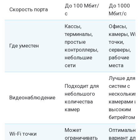
До 100 Мбит/
До 1000
Скорость порта
с
Мбит/с
Кассы,
Офисы,
терминалы,
камеры, Wi-F
простые
точки,
Где уместен
контроллеры,
серверы,
небольшие
рабочие
сети
места
Лучше для
Подходит для
систем с
небольшого
нескольким
Видеонаблюдение
количества
камерами и
камер
высоким
битрейтом
Может
Оптимальны
Wi-Fi точки
ограничивать
вариант для