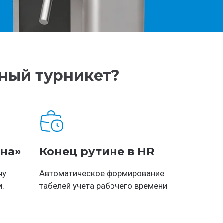
ный турникет?
ана»
Конец рутине в HR
чу
Автоматическое формирование
м.
табелей учета рабочего времени