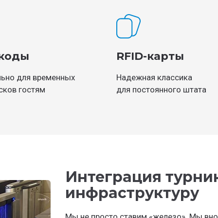
коды
RFID-карты
ьно для временных
Надежная классика
сков гостям
для постоянного штата
Интеграция турник
инфраструктуру
Мы не просто ставим «железо». Мы вно