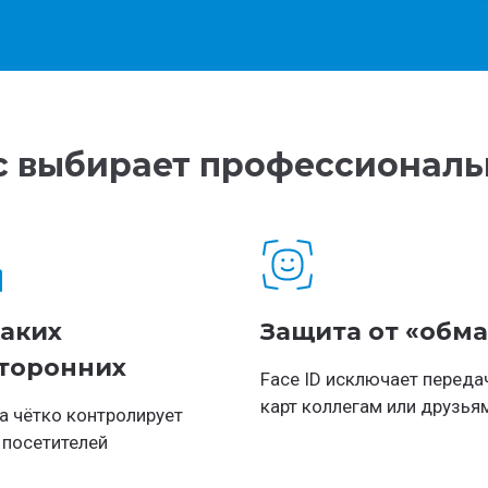
с выбирает профессиональ
аких
Защита от «обм
торонних
Face ID исключает переда
карт коллегам или друзья
а чётко контролирует
 посетителей